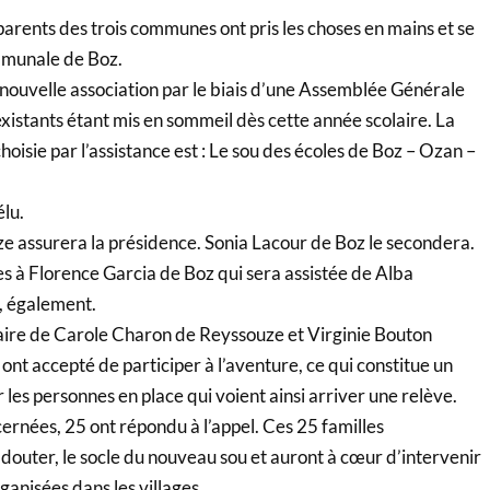
 parents des trois communes ont pris les choses en mains et se
ommunale de Boz.
ne nouvelle association par le biais d’une Assemblée Générale
 existants étant mis en sommeil dès cette année scolaire. La
oisie par l’assistance est : Le sou des écoles de Boz – Ozan –
élu.
e assurera la présidence. Sonia Lacour de Boz le secondera.
es à Florence Garcia de Boz qui sera assistée de Alba
 également.
ffaire de Carole Charon de Reyssouze et Virginie Bouton
ont accepté de participer à l’aventure, ce qui constitue un
les personnes en place qui voient ainsi arriver une relève.
cernées, 25 ont répondu à l’appel. Ces 25 familles
s douter, le socle du nouveau sou et auront à cœur d’intervenir
ganisées dans les villages.