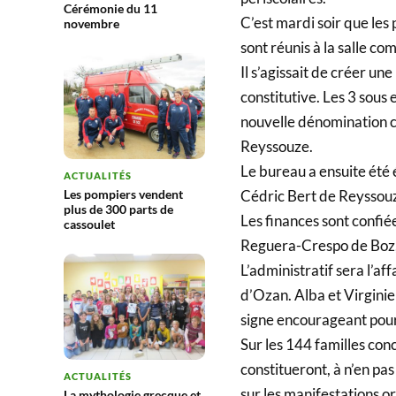
Cérémonie du 11
C’est mardi soir que les
novembre
sont réunis à la salle c
Il s’agissait de créer u
constitutive. Les 3 sous
nouvelle dénomination ch
Reyssouze.
Le bureau a ensuite été 
ACTUALITÉS
Cédric Bert de Reyssouz
Les pompiers vendent
plus de 300 parts de
Les finances sont confié
cassoulet
Reguera-Crespo de Boz,
L’administratif sera l’a
d’Ozan. Alba et Virginie 
signe encourageant pour 
Sur les 144 familles con
constitueront, à n’en pa
ACTUALITÉS
sur les manifestations or
La mythologie grecque et