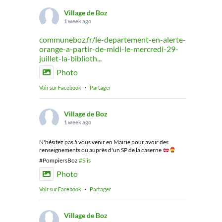
Village de Boz
1 week ago
communeboz.fr/le-departement-en-alerte-
orange-a-partir-de-midi-le-mercredi-29-
juillet-la-biblioth...
Photo
Voir sur Facebook
·
Partager
Village de Boz
1 week ago
N'hésitez pas à vous venir en Mairie pour avoir des
renseignements ou auprès d'un SP de la caserne
#PompiersBoz
#Slis
Photo
Voir sur Facebook
·
Partager
Village de Boz