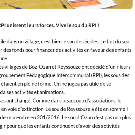
PI unissent leurs forces. Vive le sou du RPI !
tile dans un village, c’est bien le sou des écoles. Le but du sou
er des fonds pour financer des activités en faveur des enfants
une.
 villages de Boz-Ozan et Reyssouze ont décidé d’unir leurs
egroupement Pédagogique Intercommunal (RPI), les sous des
 étaient en pleine forme. On ne jugea pas utile de se
a ses activités et animations.
oses ont changé. Comme dans beaucoup d’associations, le
en voie d’extinction. Le sou de Reyssouze a été en sommeil
de reprendre en 201/2016. Le sou d’Ozan n’est pas non plus
réagir pour que les enfants continuent d’avoir des activités