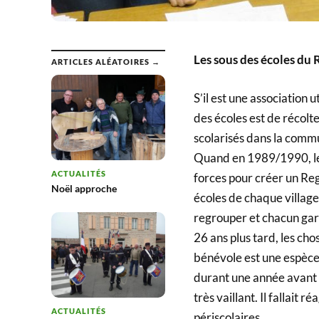
Les sous des écoles du R
ARTICLES ALÉATOIRES →
S’il est une association u
des écoles est de récolt
scolarisés dans la comm
Quand en 1989/1990, les
ACTUALITÉS
forces pour créer un R
Noël approche
écoles de chaque village
regrouper et chacun gard
26 ans plus tard, les ch
bénévole est une espèce 
durant une année avant 
très vaillant. Il fallait 
ACTUALITÉS
périscolaires.