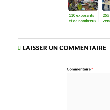
110 exposants
255 
et de nombreux
vend
visiteurs font le
sou 
bonheur du sou
d’Oz
des écoles
enfa
LAISSER UN COMMENTAIRE
Commentaire
*