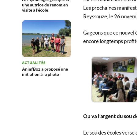
une autrice de renom en
Les prochaines manifesta
visite à l’école
Reyssouze, le 26 novemb
Gageons que ce nouvel él
encore longtemps profit
ACTUALITÉS
Anim’Boz a proposé une
initiation à la photo
Ou va l’argent du sou d
Le sou des écoles verse