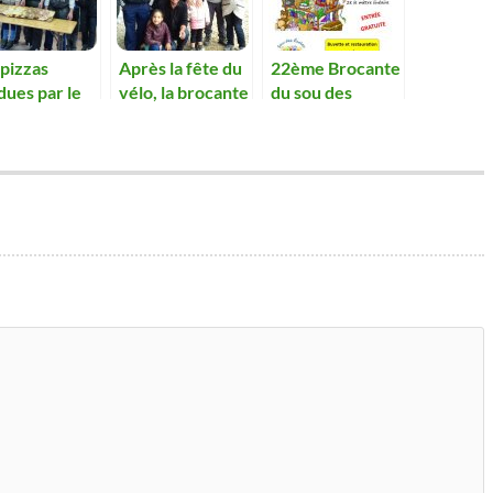
pizzas
Après la fête du
22ème Brocante
ues par le
vélo, la brocante
du sou des
des écoles
tombe à l eau
écoles
an pour les
nts du RPI