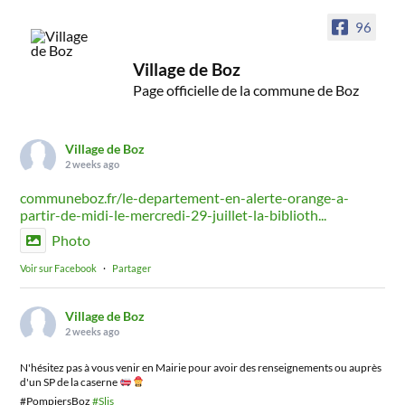
96
Village de Boz
Page officielle de la commune de Boz
Village de Boz
2 weeks ago
communeboz.fr/le-departement-en-alerte-orange-a-
partir-de-midi-le-mercredi-29-juillet-la-biblioth...
Photo
Voir sur Facebook
·
Partager
Village de Boz
2 weeks ago
N'hésitez pas à vous venir en Mairie pour avoir des renseignements ou auprès
d'un SP de la caserne
#PompiersBoz
#Slis