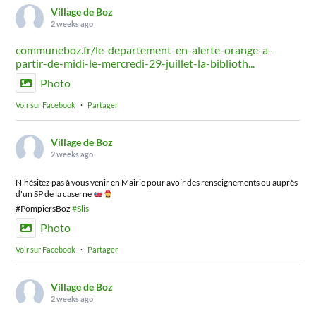
Village de Boz
2 weeks ago
communeboz.fr/le-departement-en-alerte-orange-a-
partir-de-midi-le-mercredi-29-juillet-la-biblioth...
Photo
Voir sur Facebook
·
Partager
Village de Boz
2 weeks ago
N'hésitez pas à vous venir en Mairie pour avoir des renseignements ou auprès
d'un SP de la caserne
#PompiersBoz
#Slis
Photo
Voir sur Facebook
·
Partager
Village de Boz
2 weeks ago