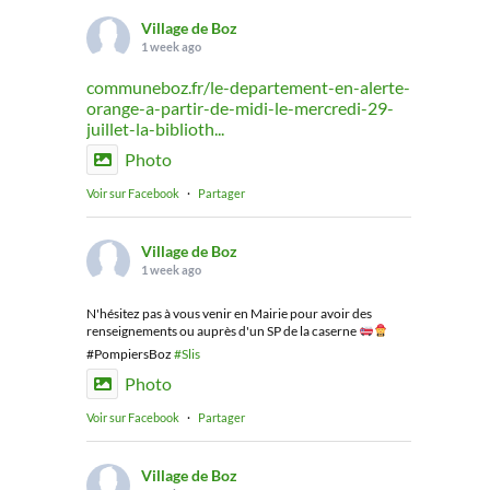
Village de Boz
1 week ago
communeboz.fr/le-departement-en-alerte-
orange-a-partir-de-midi-le-mercredi-29-
juillet-la-biblioth...
Photo
Voir sur Facebook
·
Partager
Village de Boz
1 week ago
N'hésitez pas à vous venir en Mairie pour avoir des
renseignements ou auprès d'un SP de la caserne
#PompiersBoz
#Slis
Photo
Voir sur Facebook
·
Partager
Village de Boz