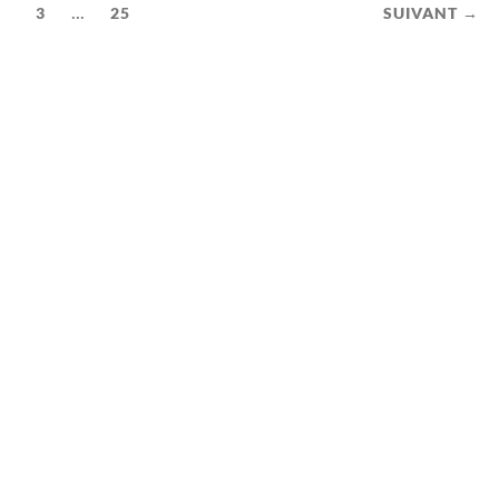
...
3
25
SUIVANT →