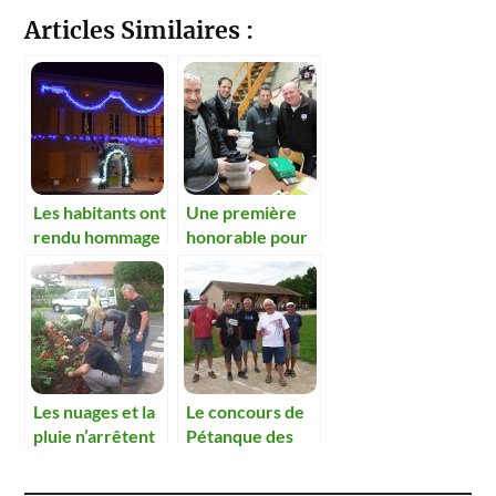
Articles Similaires :
Les habitants ont
Une première
rendu hommage
honorable pour
aux victimes des
le comité de
attentats
fleurissement
parisiens
Les nuages et la
Le concours de
pluie n’arrêtent
Pétanque des
pas les jardiniers
chasseurs et du
fleurissement en