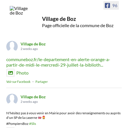
96
Village de Boz
Page officielle de la commune de Boz
Village de Boz
2 weeks ago
communeboz.fr/le-departement-en-alerte-orange-a-
partir-de-midi-le-mercredi-29-juillet-la-biblioth...
Photo
Voir sur Facebook
·
Partager
Village de Boz
2 weeks ago
N'hésitez pas à vous venir en Mairie pour avoir des renseignements ou auprès
d'un SP de la caserne
#PompiersBoz
#Slis