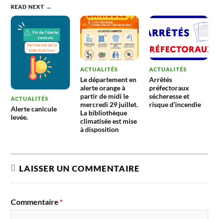
baisse de
READ NEXT →
fréquentation.
ACTUALITÉS
ACTUALITÉS
Le département en
Arrêtés
alerte orange à
préfectoraux
partir de midi le
sécheresse et
ACTUALITÉS
mercredi 29 juillet.
risque d’incendie
Alerte canicule
La bibliothèque
levée.
climatisée est mise
à disposition
LAISSER UN COMMENTAIRE
Commentaire
*