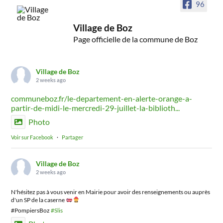
96
Village de Boz
Page officielle de la commune de Boz
Village de Boz
2 weeks ago
communeboz.fr/le-departement-en-alerte-orange-a-
partir-de-midi-le-mercredi-29-juillet-la-biblioth...
Photo
Voir sur Facebook
·
Partager
Village de Boz
2 weeks ago
N'hésitez pas à vous venir en Mairie pour avoir des renseignements ou auprès
d'un SP de la caserne
#PompiersBoz
#Slis