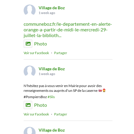
Village de Boz
1 week ago
communeboz.fr/le-departement-en-alerte-
orange-a-partir-de-midi-le-mercredi-29-
juillet-la-biblioth...
Photo
Voir sur Facebook
·
Partager
Village de Boz
1 week ago
N'hésitez pas à vous venir en Mairie pour avoir des
renseignements ou auprès d'un SP de la caserne
#PompiersBoz
#Slis
Photo
Voir sur Facebook
·
Partager
Village de Boz