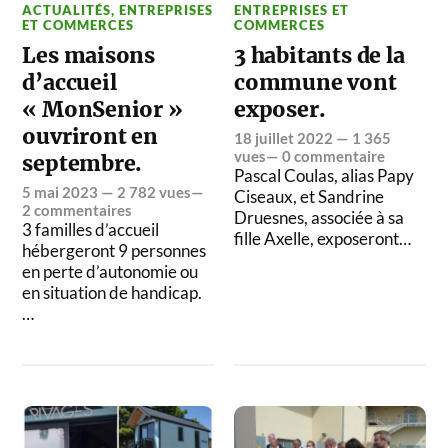
ACTUALITÉS
,
ENTREPRISES
ENTREPRISES ET
ET COMMERCES
COMMERCES
Les maisons
3 habitants de la
d’accueil
commune vont
« MonSenior »
exposer.
ouvriront en
18 juillet 2022
— 1 365
vues—
0 commentaire
septembre.
Pascal Coulas, alias Papy
5 mai 2023
— 2 782 vues—
Ciseaux, et Sandrine
2 commentaires
Druesnes, associée à sa
3 familles d’accueil
fille Axelle, exposeront…
hébergeront 9 personnes
en perte d’autonomie ou
en situation de handicap.
…