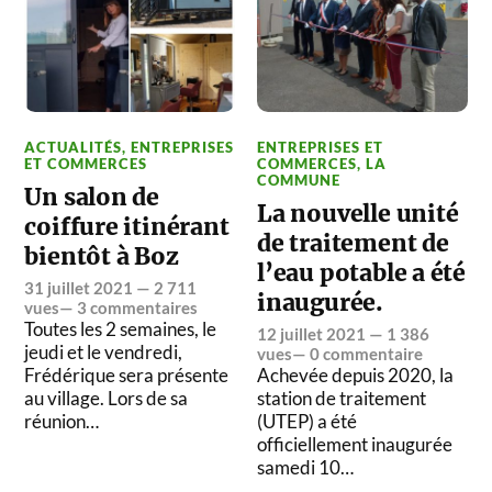
ACTUALITÉS
,
ENTREPRISES
ENTREPRISES ET
ET COMMERCES
COMMERCES
,
LA
COMMUNE
Un salon de
La nouvelle unité
coiffure itinérant
de traitement de
bientôt à Boz
l’eau potable a été
31 juillet 2021
— 2 711
inaugurée.
vues—
3 commentaires
Toutes les 2 semaines, le
12 juillet 2021
— 1 386
jeudi et le vendredi,
vues—
0 commentaire
Frédérique sera présente
Achevée depuis 2020, la
au village. Lors de sa
station de traitement
réunion…
(UTEP) a été
officiellement inaugurée
samedi 10…