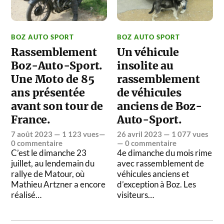
BOZ AUTO SPORT
BOZ AUTO SPORT
Rassemblement
Un véhicule
Boz-Auto-Sport.
insolite au
Une Moto de 85
rassemblement
ans présentée
de véhicules
avant son tour de
anciens de Boz-
France.
Auto-Sport.
7 août 2023
— 1 123 vues—
26 avril 2023
— 1 077 vues
0 commentaire
—
0 commentaire
C’est le dimanche 23
4e dimanche du mois rime
juillet, au lendemain du
avec rassemblement de
rallye de Matour, où
véhicules anciens et
Mathieu Artzner a encore
d’exception à Boz. Les
réalisé…
visiteurs…