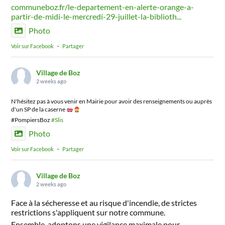
communeboz.fr/le-departement-en-alerte-orange-a-
partir-de-midi-le-mercredi-29-juillet-la-biblioth...
Photo
Voir sur Facebook
·
Partager
Village de Boz
2 weeks ago
N'hésitez pas à vous venir en Mairie pour avoir des renseignements ou auprès
d'un SP de la caserne
#PompiersBoz
#Slis
Photo
Voir sur Facebook
·
Partager
Village de Boz
2 weeks ago
Face à la sécheresse et au risque d'incendie, de strictes
restrictions s'appliquent sur notre commune.
Ensemble, adoptons une vigilance maximale pour