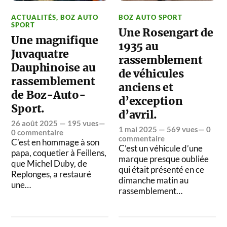
ACTUALITÉS
,
BOZ AUTO
BOZ AUTO SPORT
SPORT
Une Rosengart de
Une magnifique
1935 au
Juvaquatre
rassemblement
Dauphinoise au
de véhicules
rassemblement
anciens et
de Boz-Auto-
d’exception
Sport.
d’avril.
26 août 2025
— 195 vues—
1 mai 2025
— 569 vues—
0
0 commentaire
commentaire
C’est en hommage à son
C’est un véhicule d’une
papa, coquetier à Feillens,
marque presque oubliée
que Michel Duby, de
qui était présenté en ce
Replonges, a restauré
dimanche matin au
une…
rassemblement…