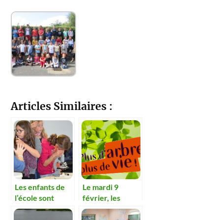
Articles Similaires :
Les enfants de
Le mardi 9
l’école sont
février, les
incollables sur
enfants
les petites bêtes
planteront 70