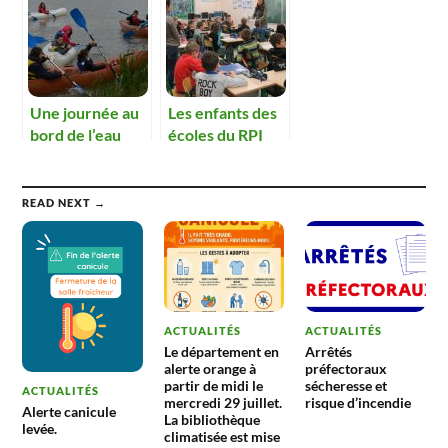
arbres.
Une journée au
Les enfants des
bord de l’eau
écoles du RPI
pour les élèves
valorisent les
de Boz
déchets.
READ NEXT →
ACTUALITÉS
ACTUALITÉS
Le département en
Arrêtés
alerte orange à
préfectoraux
partir de midi le
sécheresse et
ACTUALITÉS
mercredi 29 juillet.
risque d’incendie
Alerte canicule
La bibliothèque
levée.
climatisée est mise