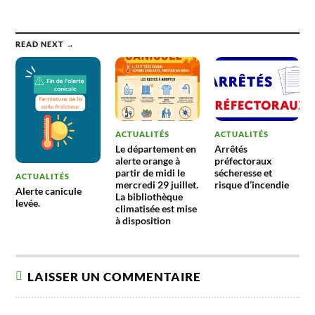
READ NEXT →
ACTUALITÉS
ACTUALITÉS
Le département en
Arrêtés
alerte orange à
préfectoraux
partir de midi le
sécheresse et
ACTUALITÉS
mercredi 29 juillet.
risque d’incendie
Alerte canicule
La bibliothèque
levée.
climatisée est mise
à disposition
LAISSER UN COMMENTAIRE