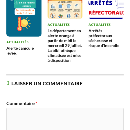
ACTUALITÉS
ACTUALITÉS
Le département en
Arrêtés
alerte orange à
préfectoraux
partir de midi le
sécheresse et
ACTUALITÉS
mercredi 29 juillet.
risque d’incendie
Alerte canicule
La bibliothèque
levée.
climatisée est mise
à disposition
LAISSER UN COMMENTAIRE
Commentaire
*