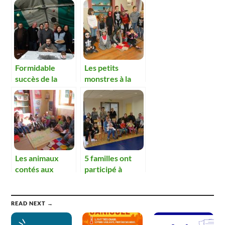
Formidable
Les petits
succès de la
monstres à la
première fête
bibliothèque
des illuminations
Les animaux
5 familles ont
contés aux
participé à
enfants et
l’opération
spectacles en
premières pages
prévision pour la
READ NEXT →
bibliothèque