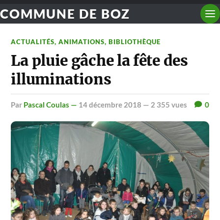
COMMUNE DE BOZ
ACTUALITÉS
,
ANIMATIONS
,
BIBLIOTHÈQUE
La pluie gâche la fête des
illuminations
par
Pascal Coulas —
14 décembre 2018
— 2 355 vues
0