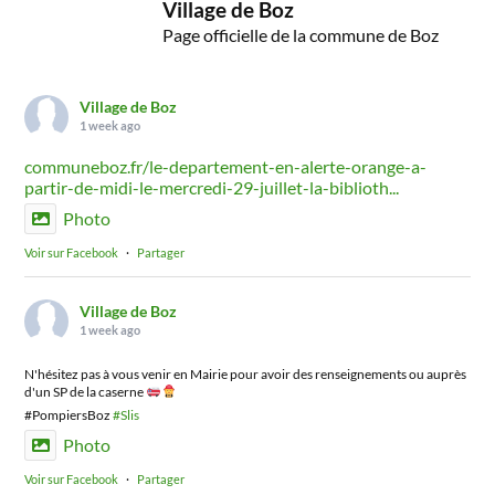
Village de Boz
Page officielle de la commune de Boz
Village de Boz
1 week ago
communeboz.fr/le-departement-en-alerte-orange-a-
partir-de-midi-le-mercredi-29-juillet-la-biblioth...
Photo
Voir sur Facebook
·
Partager
Village de Boz
1 week ago
N'hésitez pas à vous venir en Mairie pour avoir des renseignements ou auprès
d'un SP de la caserne
#PompiersBoz
#Slis
Photo
Voir sur Facebook
·
Partager