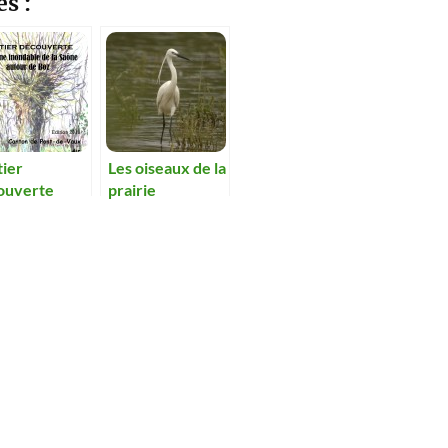
es :
tier
Les oiseaux de la
ouverte
prairie