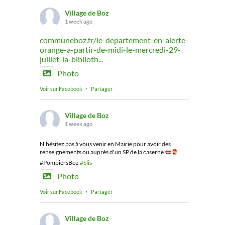
Village de Boz
1 week ago
communeboz.fr/le-departement-en-alerte-
orange-a-partir-de-midi-le-mercredi-29-
juillet-la-biblioth...
Photo
Voir sur Facebook
·
Partager
Village de Boz
1 week ago
N'hésitez pas à vous venir en Mairie pour avoir des
renseignements ou auprès d'un SP de la caserne
#PompiersBoz
#Slis
Photo
Voir sur Facebook
·
Partager
Village de Boz