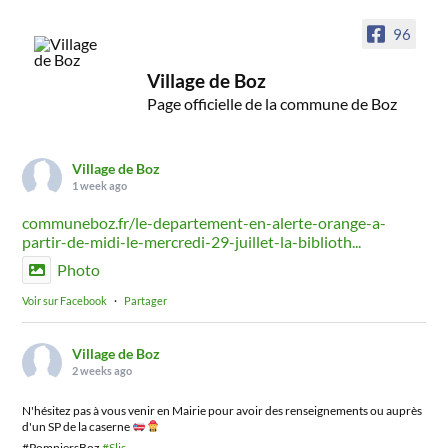
96
Village de Boz
Page officielle de la commune de Boz
Village de Boz
1 week ago
communeboz.fr/le-departement-en-alerte-orange-a-
partir-de-midi-le-mercredi-29-juillet-la-biblioth...
Photo
Voir sur Facebook
·
Partager
Village de Boz
2 weeks ago
N'hésitez pas à vous venir en Mairie pour avoir des renseignements ou auprès
d'un SP de la caserne
#PompiersBoz
#Slis