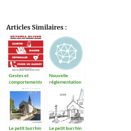
Articles Similaires :
Gestes et
Nouvelle
comportements
réglementation
qui sauvent
du
stationnement
communal
Le petit burrhin
Le petit burrhin