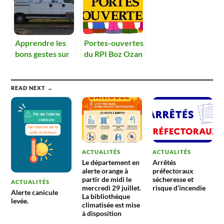
Apprendre les
Portes-ouvertes
bons gestes sur
du RPI Boz Ozan
la route
Reyssouze –
vendredi 24
janvier
READ NEXT →
ACTUALITÉS
ACTUALITÉS
Le département en
Arrêtés
alerte orange à
préfectoraux
partir de midi le
sécheresse et
ACTUALITÉS
mercredi 29 juillet.
risque d’incendie
Alerte canicule
La bibliothèque
levée.
climatisée est mise
à disposition