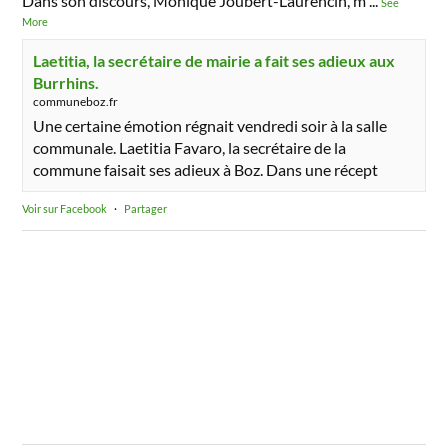
Dans son discours, Monique Joubert-Laurencin, m
...
See
More
Laetitia, la secrétaire de mairie a fait ses adieux aux
Burrhins.
communeboz.fr
Une certaine émotion régnait vendredi soir à la salle
communale. Laetitia Favaro, la secrétaire de la
commune faisait ses adieux à Boz. Dans une récept
Voir sur Facebook
·
Partager