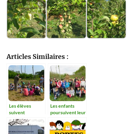
Articles Similaires :
Les élèves
Les enfants
suivent
poursuivent leur
l’évolution de
projet
leurs plantations
pédagogique