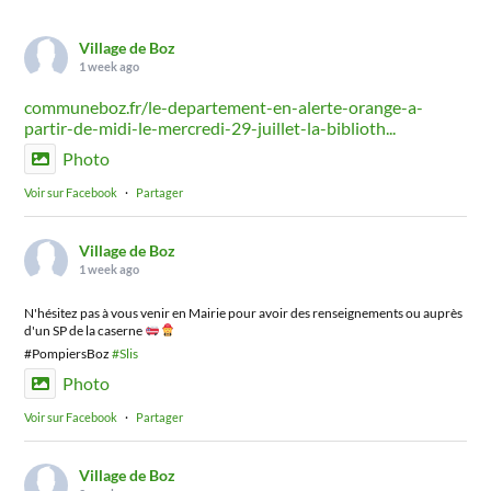
Village de Boz
1 week ago
communeboz.fr/le-departement-en-alerte-orange-a-
partir-de-midi-le-mercredi-29-juillet-la-biblioth...
Photo
Voir sur Facebook
·
Partager
Village de Boz
1 week ago
N'hésitez pas à vous venir en Mairie pour avoir des renseignements ou auprès
d'un SP de la caserne
#PompiersBoz
#Slis
Photo
Voir sur Facebook
·
Partager
Village de Boz