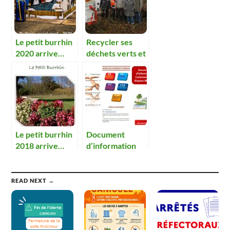
Le petit burrhin
Recycler ses
2020 arrive…
déchets verts et
faire une action
solidaire et
écologique.
Le petit burrhin
Document
2018 arrive…
d’information
communal des
risques majeurs
READ NEXT →