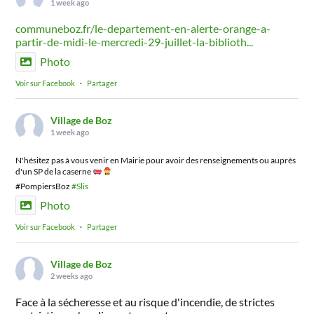
1 week ago
communeboz.fr/le-departement-en-alerte-orange-a-
partir-de-midi-le-mercredi-29-juillet-la-biblioth...
Photo
Voir sur Facebook
·
Partager
Village de Boz
1 week ago
N'hésitez pas à vous venir en Mairie pour avoir des renseignements ou auprès
d'un SP de la caserne
#PompiersBoz
#Slis
Photo
Voir sur Facebook
·
Partager
Village de Boz
2 weeks ago
Face à la sécheresse et au risque d'incendie, de strictes