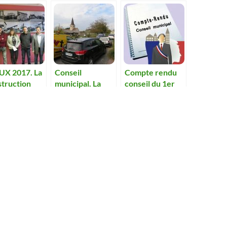
X 2017. La
Conseil
Compte rendu
struction
municipal. La
conseil du 1er
 local
circulation rue
mars
hnique pour
de l’école
pompiers en
devient
7
compliquée.