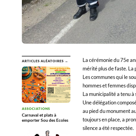
La cérémonie du 75e ann
ARTICLES ALÉATOIRES →
mérité plus de faste. La
Les communes qui le so
hommes et femmes dispar
La municipalité a tenu à 
Une délégation composée
ASSOCIATIONS
au pied du monument au
Carnaval et plats à
toujours en place, a pr
emporter Sou des Ecoles
silence a été respectée.