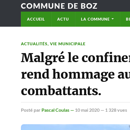
COMMUNE DE BOZ
ACCUEIL
ACTU
LA COMMUNE
B
ACTUALITÉS
,
VIE MUNICIPALE
Malgré le confin
rend hommage au
combattants.
Posté
par
Pascal Coulas —
10 mai 2020
— 1 328 vues