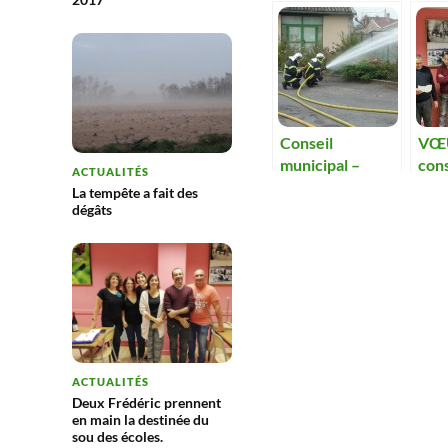
Conseil
VŒU
municipal –
con
ACTUALITÉS
Quels locaux
d’un
La tempête a fait des
pour les
tec
dégâts
pompiers ?
les 
201
ACTUALITÉS
Deux Frédéric prennent
en main la destinée du
sou des écoles.