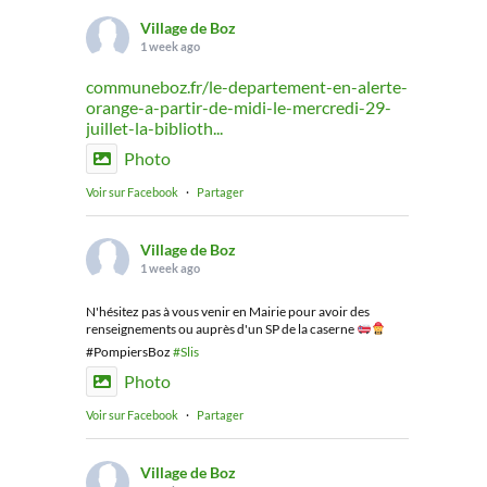
Village de Boz
1 week ago
communeboz.fr/le-departement-en-alerte-
orange-a-partir-de-midi-le-mercredi-29-
juillet-la-biblioth...
Photo
Voir sur Facebook
·
Partager
Village de Boz
1 week ago
N'hésitez pas à vous venir en Mairie pour avoir des
renseignements ou auprès d'un SP de la caserne
#PompiersBoz
#Slis
Photo
Voir sur Facebook
·
Partager
Village de Boz