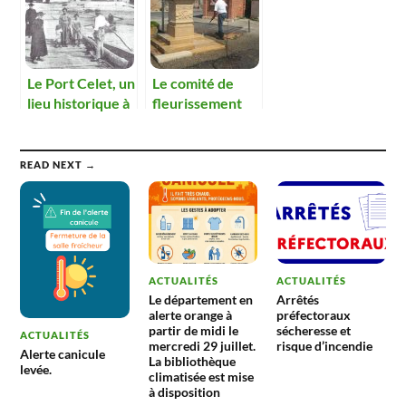
Le Port Celet, un
Le comité de
lieu historique à
fleurissement
faire revivre
nettoie les
calvaires de la
commune
READ NEXT →
ACTUALITÉS
ACTUALITÉS
Le département en
Arrêtés
alerte orange à
préfectoraux
partir de midi le
sécheresse et
ACTUALITÉS
mercredi 29 juillet.
risque d’incendie
Alerte canicule
La bibliothèque
levée.
climatisée est mise
à disposition