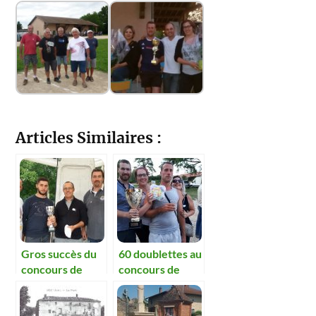
Articles Similaires :
Gros succès du
60 doublettes au
concours de
concours de
pétanque du
pétanque du
fleurissement et
fleurissement et
des chasseurs
des chasseurs