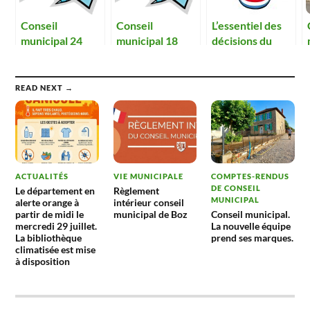
Conseil
Conseil
L’essentiel des
municipal 24
municipal 18
décisions du
juillet 2014
septembre 2014
conseil
municipal en
2016
READ NEXT →
ACTUALITÉS
VIE MUNICIPALE
COMPTES-RENDUS
DE CONSEIL
Le département en
Règlement
MUNICIPAL
alerte orange à
intérieur conseil
partir de midi le
municipal de Boz
Conseil municipal.
mercredi 29 juillet.
La nouvelle équipe
La bibliothèque
prend ses marques.
climatisée est mise
à disposition