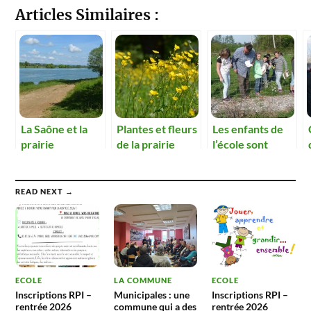
Articles Similaires :
La Saône et la
Plantes et fleurs
Les enfants de
prairie
de la prairie
l’école sont
inondable
retournés au
verger
conservatoire
READ NEXT →
ECOLE
LA COMMUNE
ECOLE
Inscriptions RPI –
Municipales : une
Inscriptions RPI –
rentrée 2026
commune qui a des
rentrée 2026