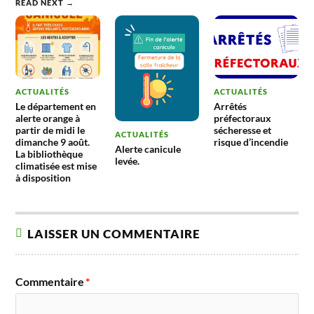
READ NEXT →
ACTUALITÉS
ACTUALITÉS
Le département en
Arrêtés
alerte orange à
préfectoraux
partir de midi le
sécheresse et
ACTUALITÉS
dimanche 9 août.
risque d’incendie
Alerte canicule
La bibliothèque
levée.
climatisée est mise
à disposition
LAISSER UN COMMENTAIRE
Commentaire
*