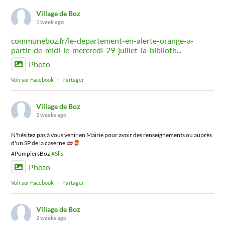
Village de Boz
1 week ago
communeboz.fr/le-departement-en-alerte-orange-a-
partir-de-midi-le-mercredi-29-juillet-la-biblioth...
Photo
Voir sur Facebook
·
Partager
Village de Boz
2 weeks ago
N'hésitez pas à vous venir en Mairie pour avoir des renseignements ou auprès
d'un SP de la caserne
#PompiersBoz
#Slis
Photo
Voir sur Facebook
·
Partager
Village de Boz
2 weeks ago