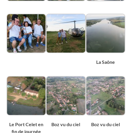
La Saône
Le Port Celet en
Boz vu du ciel
Boz vu du ciel
fin de journée