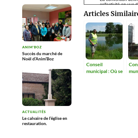
Articles Similair
ANIM'BOZ
Succès du marché de
Noël d’Anim’Boz
Conseil
Con
municipal : Où se
muni
situera la
le si
nouvelle lagune
des
?
dev
déb
rap
ACTUALITÉS
Le calvaire de l’église en
restauration.