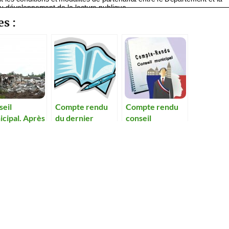
es :
seil
Compte rendu
Compte rendu
cipal. Après
du dernier
conseil
nistre, le site
conseil
municipal 21 juin
 Oignons
municipal
2018
ra être
layé
idement.