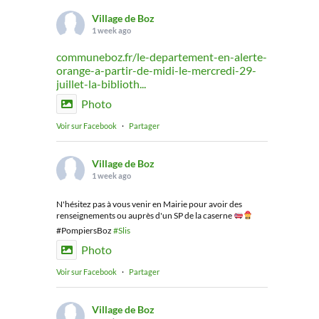
Village de Boz
1 week ago
communeboz.fr/le-departement-en-alerte-
orange-a-partir-de-midi-le-mercredi-29-
juillet-la-biblioth...
Photo
Voir sur Facebook
·
Partager
Village de Boz
1 week ago
N'hésitez pas à vous venir en Mairie pour avoir des
renseignements ou auprès d'un SP de la caserne
#PompiersBoz
#Slis
Photo
Voir sur Facebook
·
Partager
Village de Boz