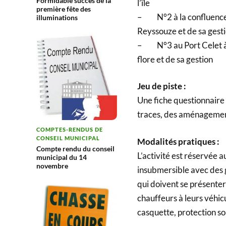
Formidable succès de la
l’île
première fête des
– N°2 à la confluence d
illuminations
Reyssouze et de sa gest
– N°3 au Port Celet à B
flore et de sa gestion
Jeu de piste :
Une fiche questionnaire 
traces, des aménagemen
COMPTES-RENDUS DE
CONSEIL MUNICIPAL
Modalités pratiques :
Compte rendu du conseil
L’activité est réservée 
municipal du 14
novembre
insubmersible avec des g
qui doivent se présente
chauffeurs à leurs véhicu
casquette, protection so