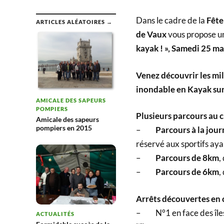
Dans le cadre de la
Fête
ARTICLES ALÉATOIRES →
de Vaux
vous propose u
kayak ! »,
Samedi 25 mai
Venez découvrir les mili
inondable en Kayak sur
AMICALE DES SAPEURS
POMPIERS
Plusieurs parcours au c
Amicale des sapeurs
pompiers en 2015
–
Parcours à la jou
réservé aux sportifs ay
–
Parcours de 8km
,
–
Parcours de 6km
,
Arrêts découvertes en 
– N°1 en face des îles d
ACTUALITÉS