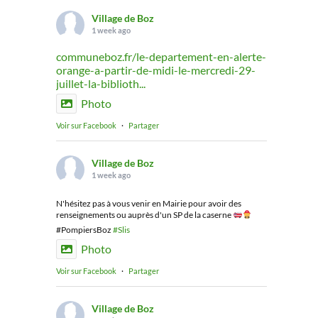
Village de Boz
1 week ago
communeboz.fr/le-departement-en-alerte-
orange-a-partir-de-midi-le-mercredi-29-
juillet-la-biblioth...
Photo
Voir sur Facebook
·
Partager
Village de Boz
1 week ago
N'hésitez pas à vous venir en Mairie pour avoir des
renseignements ou auprès d'un SP de la caserne
#PompiersBoz
#Slis
Photo
Voir sur Facebook
·
Partager
Village de Boz