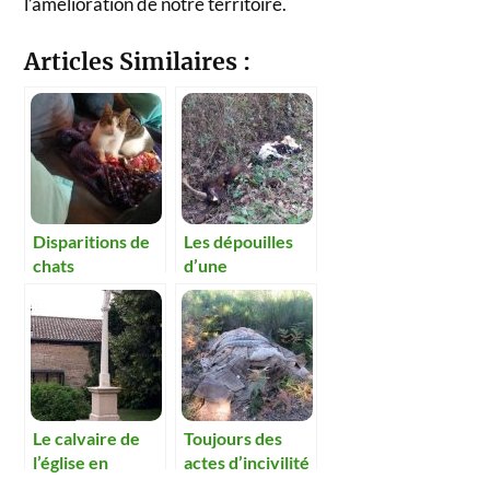
l’amélioration de notre territoire.
Articles Similaires :
Disparitions de
Les dépouilles
chats
d’une
quarantaine de
caprins
découvertes
dans un chemin
Le calvaire de
Toujours des
l’église en
actes d’incivilité
restauration.