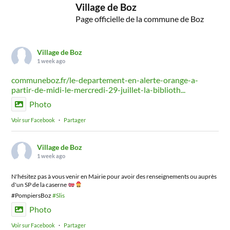
Village de Boz
Page officielle de la commune de Boz
Village de Boz
1 week ago
communeboz.fr/le-departement-en-alerte-orange-a-
partir-de-midi-le-mercredi-29-juillet-la-biblioth...
Photo
Voir sur Facebook
·
Partager
Village de Boz
1 week ago
N'hésitez pas à vous venir en Mairie pour avoir des renseignements ou auprès
d'un SP de la caserne
#PompiersBoz
#Slis
Photo
Voir sur Facebook
·
Partager