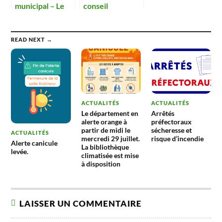
municipal – Le
conseil
conseil toujours
municipal
dans la réflexion
reportée au
pour l’avenir du
lundi 3 février
READ NEXT →
site des Oignons
ACTUALITÉS
ACTUALITÉS
Le département en
Arrêtés
alerte orange à
préfectoraux
partir de midi le
sécheresse et
ACTUALITÉS
mercredi 29 juillet.
risque d’incendie
Alerte canicule
La bibliothèque
levée.
climatisée est mise
à disposition
LAISSER UN COMMENTAIRE