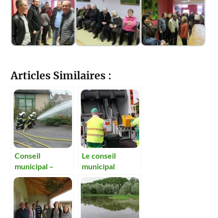
Articles Similaires :
Conseil
Le conseil
municipal –
municipal
Quels locaux
s’oppose à la
pour les
fusion des
pompiers ?
syndicats de
traitements des