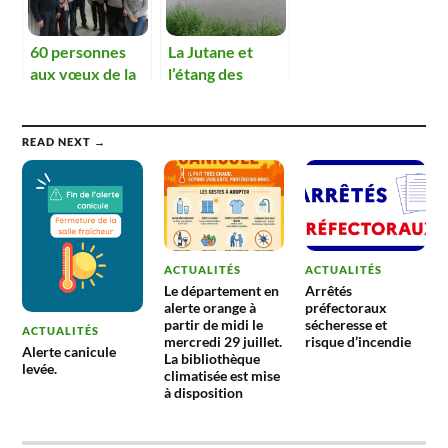
déchets.
60 personnes
La Jutane et
aux vœux de la
l’étang des
municipalité.
Frettes sont
ensablés.
READ NEXT →
ACTUALITÉS
ACTUALITÉS
Le département en
Arrêtés
alerte orange à
préfectoraux
partir de midi le
sécheresse et
ACTUALITÉS
mercredi 29 juillet.
risque d’incendie
Alerte canicule
La bibliothèque
levée.
climatisée est mise
à disposition