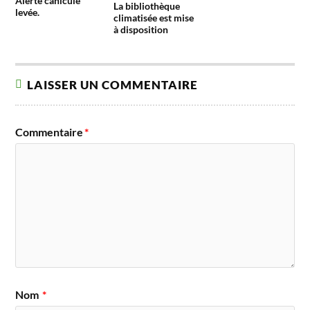
Alerte canicule
La bibliothèque
levée.
climatisée est mise
à disposition
LAISSER UN COMMENTAIRE
Commentaire
*
Nom
*