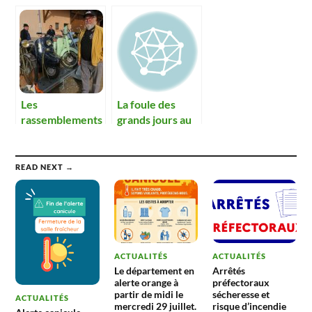
rassemblement
rassemblement
de véhicules
anciens.
Les
La foule des
rassemblements
grands jours au
de véhicules
rassemblement
anciens, ce sont
de Boz-Auto-
aussi les 2 roues
Sport
READ NEXT →
!
ACTUALITÉS
ACTUALITÉS
Le département en
Arrêtés
alerte orange à
préfectoraux
partir de midi le
sécheresse et
ACTUALITÉS
mercredi 29 juillet.
risque d’incendie