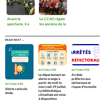
Avant le
Le CCAS régale
spectacle, il a
les anciens de la
fallu répéter
commune
READ NEXT →
ACTUALITÉS
ACTUALITÉS
Le département en
Arrêtés
alerte orange à
préfectoraux
partir de midi le
sécheresse et
ACTUALITÉS
mercredi 29 juillet.
risque d’incendie
Alerte canicule
La bibliothèque
levée.
climatisée est mise
à disposition