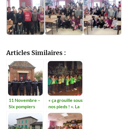
Articles Similaires :
11 Novembre –
« ça grouille sous
Six pompiers
nos pieds ! ». La
promus et
comédie
honorés
musicale des
écoliers.