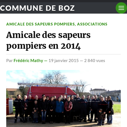
COMMUNE DE BOZ
AMICALE DES SAPEURS POMPIERS
,
ASSOCIATIONS
Amicale des sapeurs
pompiers en 2014
par
Frédéric Mathy —
19 janvier 2015
— 2 840 vues