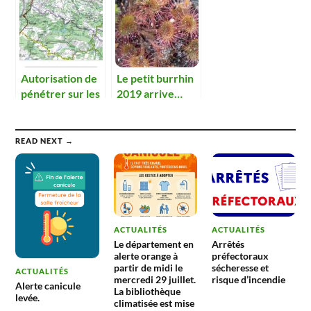
Autorisation de
Le petit burrhin
pénétrer sur les
2019 arrive…
propriétés pour
les agents de
l’IGN
READ NEXT →
ACTUALITÉS
ACTUALITÉS
Le département en
Arrêtés
alerte orange à
préfectoraux
partir de midi le
sécheresse et
ACTUALITÉS
mercredi 29 juillet.
risque d’incendie
Alerte canicule
La bibliothèque
levée.
climatisée est mise