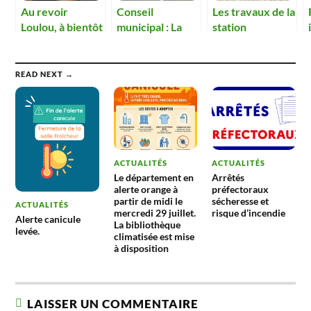
Au revoir
Conseil
Les travaux de la
Loulou, à bientôt
municipal : La
station
!
sécurité des
d’épuration vont
transports
pouvoir
scolaires à
commencer.
READ NEXT →
l’étude
ACTUALITÉS
ACTUALITÉS
Le département en
Arrêtés
alerte orange à
préfectoraux
partir de midi le
sécheresse et
ACTUALITÉS
mercredi 29 juillet.
risque d’incendie
Alerte canicule
La bibliothèque
levée.
climatisée est mise
à disposition
LAISSER UN COMMENTAIRE