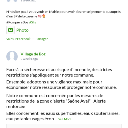
1 week ago
N'hésitez pas à vous venir en Mairie pour avoir des renseignements ou auprès
d'un SP de la caserne
#PompiersBoz
#Slis
Photo
Voir sur Facebook
·
Partager
Village de Boz
2 weeks ago
Face à la sécheresse et au risque d'incendie, de strictes
restrictions s'appliquent sur notre commune.
Ensemble, adoptons une vigilance maximale pour
économiser notre ressource et protéger notre commune.
Notre commune est concernée par les mesures de
restrictions de la zone d'alerte "Saône Aval" : Alerte
renforcée
Elles concernent les eaux superficielles, eaux souterraines,
eau potable usages écon
...
See More