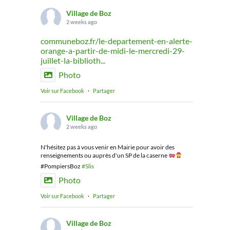
Village de Boz
2 weeks ago
communeboz.fr/le-departement-en-alerte-
orange-a-partir-de-midi-le-mercredi-29-
juillet-la-biblioth...
Photo
Voir sur Facebook
·
Partager
Village de Boz
2 weeks ago
N'hésitez pas à vous venir en Mairie pour avoir des
renseignements ou auprès d'un SP de la caserne
#PompiersBoz
#Slis
Photo
Voir sur Facebook
·
Partager
Village de Boz