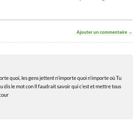
tégé des
au pied des
nons
conteneurs.
Ajouter un commentaire →
rte quoi, les gens jettent n’importe quoi n’importe où Tu
u dis le mot con Il faudrait savoir qui c’est et mettre tous
cour