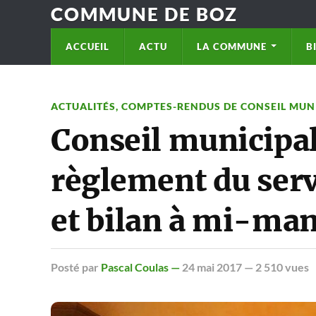
COMMUNE DE BOZ
ACCUEIL
ACTU
LA COMMUNE
B
ACTUALITÉS
,
COMPTES-RENDUS DE CONSEIL MUN
Conseil municipal
règlement du ser
et bilan à mi-man
Posté
par
Pascal Coulas —
24 mai 2017
— 2 510 vues