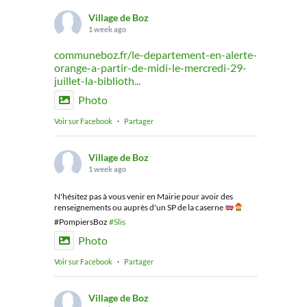
Village de Boz
1 week ago
communeboz.fr/le-departement-en-alerte-
orange-a-partir-de-midi-le-mercredi-29-
juillet-la-biblioth...
Photo
Voir sur Facebook
·
Partager
Village de Boz
1 week ago
N'hésitez pas à vous venir en Mairie pour avoir des
renseignements ou auprès d'un SP de la caserne
#PompiersBoz
#Slis
Photo
Voir sur Facebook
·
Partager
Village de Boz