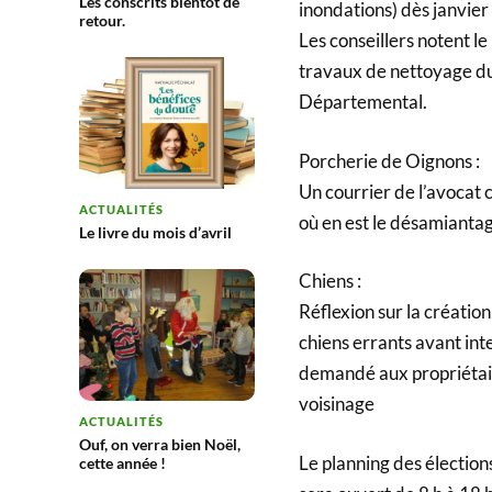
Les conscrits bientôt de
inondations) dès janvie
retour.
Les conseillers notent 
travaux de nettoyage du 
Départemental.
Porcherie de Oignons :
Un courrier de l’avocat 
ACTUALITÉS
où en est le désamiantage
Le livre du mois d’avril
Chiens :
Réflexion sur la création
chiens errants avant in
demandé aux propriétair
voisinage
ACTUALITÉS
Ouf, on verra bien Noël,
Le planning des élections
cette année !