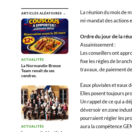
La réunion du mois de mai
ARTICLES ALÉATOIRES →
mi-mandat des actions e
Ordre du jour de la ré
Assainissement :
Les conseillers ont appr
ACTUALITÉS
fixe les règles de bran
La Normandie-Bresse
travaux, de paiement de
Team renaît de ses
cendres.
Eaux pluviales et eaux d
Elles posent toujours pr
Un rappel de ce qui a dé
déversoir en zone indust
pourraient régler les p
aura la compétence GEMA
ACTUALITÉS