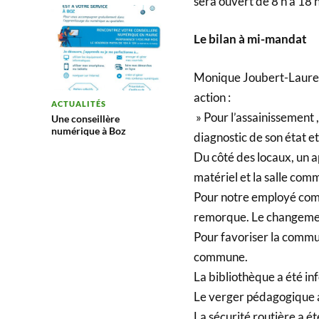
sera ouvert de 8 h à 18 h
Le bilan à mi-mandat
Monique Joubert-Laurenc
action :
ACTUALITÉS
» Pour l’assainissement ,
Une conseillère
numérique à Boz
diagnostic de son état e
Du côté des locaux, un a
matériel et la salle com
Pour notre employé com
remorque. Le changement
Pour favoriser la commun
commune.
La bibliothèque a été in
Le verger pédagogique a
La sécurité routière a ét