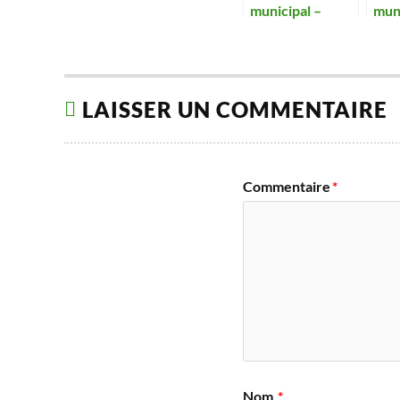
municipal –
mun
Quels locaux
s’op
pour les
fusi
pompiers ?
synd
trai
LAISSER UN COMMENTAIRE
déc
Commentaire
*
Nom
*