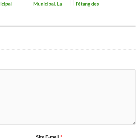
icipal
Municipal. La
l’étang des
pose à la
circulation des
Frettes sont
on des
véhicules à
ensablés.
icats de
moteur sera
tements des
interdite aux
hets.
Oignons.
Site
E-mail
*