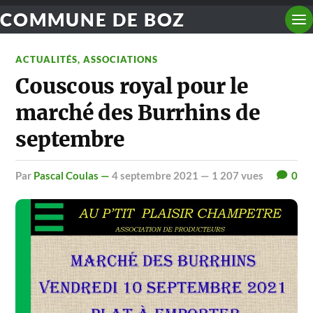
COMMUNE DE BOZ
ACTUALITÉS
,
ASSOCIATIONS
Couscous royal pour le
marché des Burrhins de
septembre
par
Pascal Coulas —
4 septembre 2021
— 1 207 vues
0