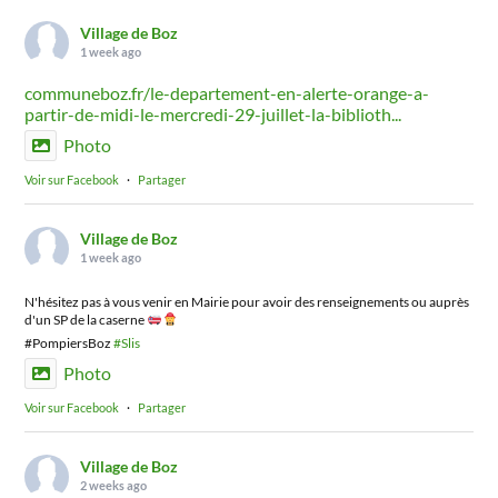
Village de Boz
1 week ago
communeboz.fr/le-departement-en-alerte-orange-a-
partir-de-midi-le-mercredi-29-juillet-la-biblioth...
Photo
Voir sur Facebook
·
Partager
Village de Boz
1 week ago
N'hésitez pas à vous venir en Mairie pour avoir des renseignements ou auprès
d'un SP de la caserne
#PompiersBoz
#Slis
Photo
Voir sur Facebook
·
Partager
Village de Boz
2 weeks ago