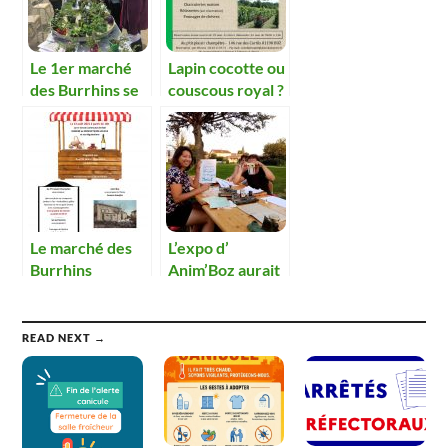
Le 1er marché
Lapin cocotte ou
des Burrhins se
couscous royal ?
solde par un
succès
Le marché des
L’expo d’
Burrhins
Anim’Boz aurait
d’Août….Comme
mérité un
autrefois !
meilleur sort.
READ NEXT →