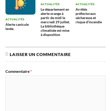
ACTUALITÉS
ACTUALITÉS
Le département en
Arrêtés
alerte orange à
préfectoraux
partir de midi le
sécheresse et
ACTUALITÉS
mercredi 29 juillet.
risque d’incendie
Alerte canicule
La bibliothèque
levée.
climatisée est mise
à disposition
LAISSER UN COMMENTAIRE
Commentaire
*