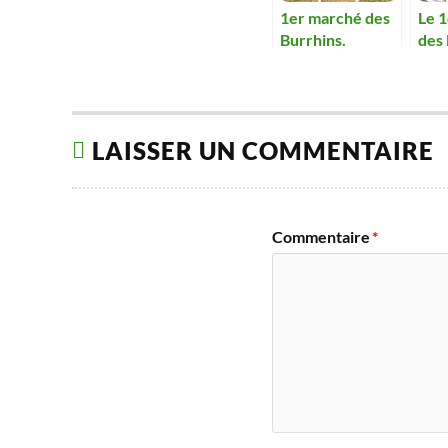
1er marché des
Le 
Burrhins.
des 
sold
suc
LAISSER UN COMMENTAIRE
Commentaire
*