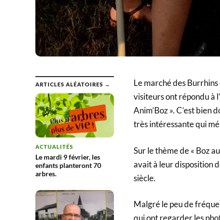
Le marché des Burrhins 
ARTICLES ALÉATOIRES →
visiteurs ont répondu à l
Anim’Boz ». C’est bien 
très intéressante qui mér
ACTUALITÉS
Sur le thème de « Boz autr
Le mardi 9 février, les
avait à leur disposition d
enfants planteront 70
arbres.
siècle.
Malgré le peu de fréquent
qui ont regarder les phot