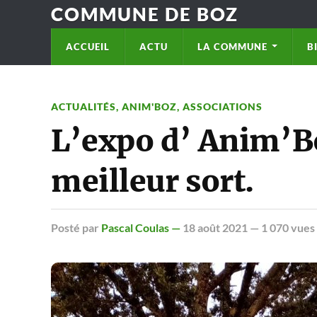
COMMUNE DE BOZ
ACCUEIL
ACTU
LA COMMUNE
B
ACTUALITÉS
,
ANIM'BOZ
,
ASSOCIATIONS
L’expo d’ Anim’Bo
meilleur sort.
Posté
par
Pascal Coulas —
18 août 2021
— 1 070 vues