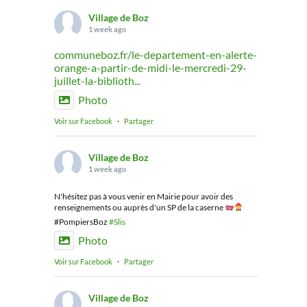
Village de Boz
1 week ago
communeboz.fr/le-departement-en-alerte-
orange-a-partir-de-midi-le-mercredi-29-
juillet-la-biblioth...
Photo
Voir sur Facebook
·
Partager
Village de Boz
1 week ago
N'hésitez pas à vous venir en Mairie pour avoir des
renseignements ou auprès d'un SP de la caserne
#PompiersBoz
#Slis
Photo
Voir sur Facebook
·
Partager
Village de Boz