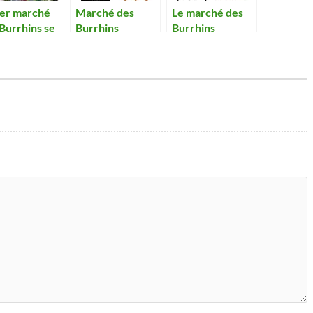
1er marché
Marché des
Le marché des
Burrhins se
Burrhins
Burrhins
e par un
d’Août….Comme
cès
autrefois !