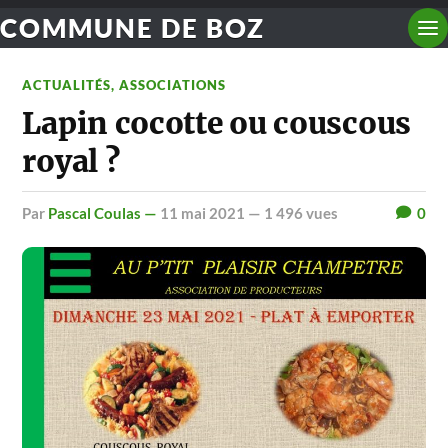
COMMUNE DE BOZ
ACTUALITÉS
,
ASSOCIATIONS
Lapin cocotte ou couscous
royal ?
par
Pascal Coulas —
11 mai 2021
— 1 496 vues
0