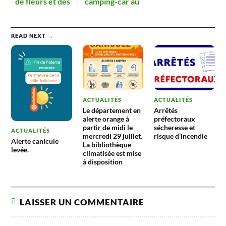
de fleurs et des
camping-car au
dégradations !
rassemblement
de véhicules
anciens
READ NEXT →
ACTUALITÉS
ACTUALITÉS
Le département en
Arrêtés
alerte orange à
préfectoraux
partir de midi le
sécheresse et
ACTUALITÉS
mercredi 29 juillet.
risque d’incendie
Alerte canicule
La bibliothèque
levée.
climatisée est mise
à disposition
LAISSER UN COMMENTAIRE