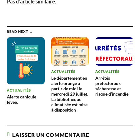
Pas d'article similaire.
READ NEXT →
ACTUALITÉS
ACTUALITÉS
Le département en
Arrêtés
alerte orange à
préfectoraux
partir de midi le
sécheresse et
ACTUALITÉS
mercredi 29 juillet.
risque d’incendie
Alerte canicule
La bibliothèque
levée.
climatisée est mise
à disposition
LAISSER UN COMMENTAIRE