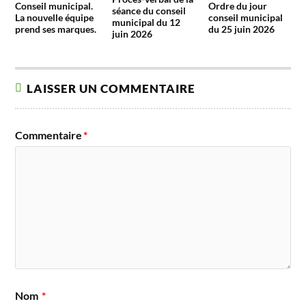
Conseil municipal.
Ordre du jour
séance du conseil
La nouvelle équipe
conseil municipal
municipal du 12
prend ses marques.
du 25 juin 2026
juin 2026
LAISSER UN COMMENTAIRE
Commentaire
*
Nom
*