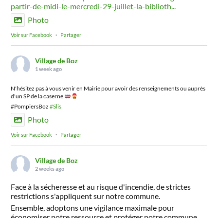
partir-de-midi-le-mercredi-29-juillet-la-biblioth...
Photo
Voir sur Facebook
·
Partager
Village de Boz
1 week ago
N'hésitez pas à vous venir en Mairie pour avoir des renseignements ou auprès
d'un SP de la caserne
#PompiersBoz
#Slis
Photo
Voir sur Facebook
·
Partager
Village de Boz
2 weeks ago
Face à la sécheresse et au risque d'incendie, de strictes
restrictions s'appliquent sur notre commune.
Ensemble, adoptons une vigilance maximale pour
économiser notre ressource et protéger notre commune.