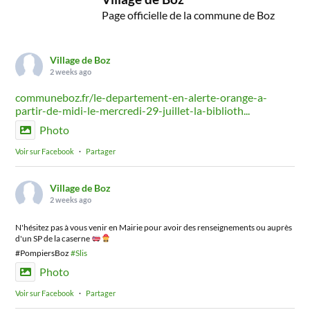
Page officielle de la commune de Boz
Village de Boz
2 weeks ago
communeboz.fr/le-departement-en-alerte-orange-a-
partir-de-midi-le-mercredi-29-juillet-la-biblioth...
Photo
Voir sur Facebook
·
Partager
Village de Boz
2 weeks ago
N'hésitez pas à vous venir en Mairie pour avoir des renseignements ou auprès
d'un SP de la caserne
#PompiersBoz
#Slis
Photo
Voir sur Facebook
·
Partager