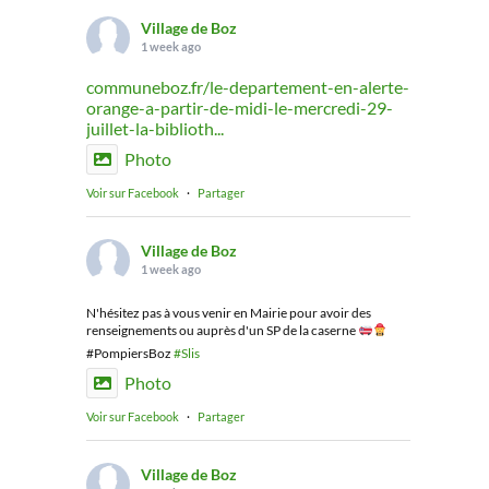
Village de Boz
1 week ago
communeboz.fr/le-departement-en-alerte-
orange-a-partir-de-midi-le-mercredi-29-
juillet-la-biblioth...
Photo
Voir sur Facebook
·
Partager
Village de Boz
1 week ago
N'hésitez pas à vous venir en Mairie pour avoir des
renseignements ou auprès d'un SP de la caserne
#PompiersBoz
#Slis
Photo
Voir sur Facebook
·
Partager
Village de Boz