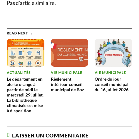
Pas d'article similaire.
READ NEXT →
ACTUALITÉS
VIE MUNICIPALE
VIE MUNICIPALE
Le département en
Règlement
Ordre du jour
alerte orange à
intérieur conseil
conseil municipal
partir de midi le
municipal de Boz
du 16 juillet 2026
mercredi 29 juillet.
La bibliothèque
climatisée est mise
à disposition
LAISSER UN COMMENTAIRE