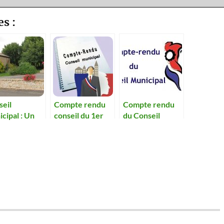
es :
seil
Compte rendu
Compte rendu
cipal : Un
conseil du 1er
du Conseil
el arrêt et
mars
Municipal du 23
bri bus pour
mai 2019
scolaires à la
rée.