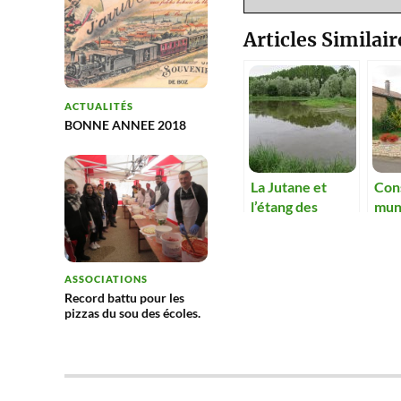
Articles Similair
ACTUALITÉS
BONNE ANNEE 2018
La Jutane et
Con
l’étang des
muni
Frettes sont
nouv
ensablés.
un a
les 
ASSOCIATIONS
rent
Record battu pour les
pizzas du sou des écoles.