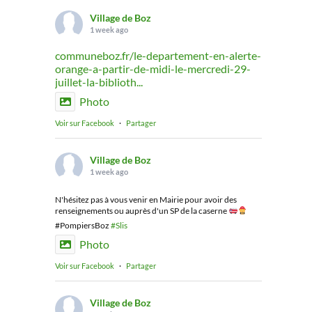
Village de Boz
1 week ago
communeboz.fr/le-departement-en-alerte-
orange-a-partir-de-midi-le-mercredi-29-
juillet-la-biblioth...
Photo
Voir sur Facebook
·
Partager
Village de Boz
1 week ago
N'hésitez pas à vous venir en Mairie pour avoir des
renseignements ou auprès d'un SP de la caserne
#PompiersBoz
#Slis
Photo
Voir sur Facebook
·
Partager
Village de Boz