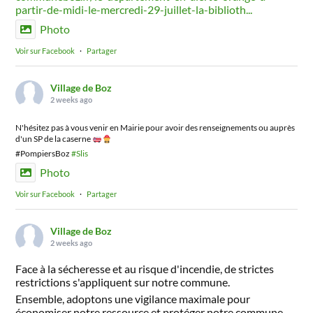
partir-de-midi-le-mercredi-29-juillet-la-biblioth...
Photo
Voir sur Facebook
·
Partager
Village de Boz
2 weeks ago
N'hésitez pas à vous venir en Mairie pour avoir des renseignements ou auprès
d'un SP de la caserne
#PompiersBoz
#Slis
Photo
Voir sur Facebook
·
Partager
Village de Boz
2 weeks ago
Face à la sécheresse et au risque d'incendie, de strictes
restrictions s'appliquent sur notre commune.
Ensemble, adoptons une vigilance maximale pour
économiser notre ressource et protéger notre commune.