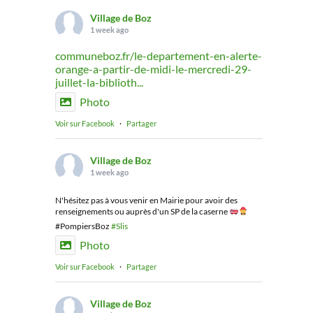
Village de Boz
1 week ago
communeboz.fr/le-departement-en-alerte-
orange-a-partir-de-midi-le-mercredi-29-
juillet-la-biblioth...
Photo
Voir sur Facebook
·
Partager
Village de Boz
1 week ago
N'hésitez pas à vous venir en Mairie pour avoir des
renseignements ou auprès d'un SP de la caserne
#PompiersBoz
#Slis
Photo
Voir sur Facebook
·
Partager
Village de Boz