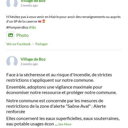
Village de Boz
2 weeks ago
N'hésitez pas à vous venir en Mairie pour avoir des renseignements ou auprès
d'un SP de la caserne
#PompiersBoz
#Slis
Photo
Voir sur Facebook
·
Partager
Village de Boz
2 weeks ago
Face à la sécheresse et au risque d'incendie, de strictes
restrictions s'appliquent sur notre commune.
Ensemble, adoptons une vigilance maximale pour
économiser notre ressource et protéger notre commune.
Notre commune est concernée par les mesures de
restrictions de la zone d'alerte "Saône Aval" : Alerte
renforcée
Elles concernent les eaux superficielles, eaux souterraines,
eau potable usages écon
...
See More