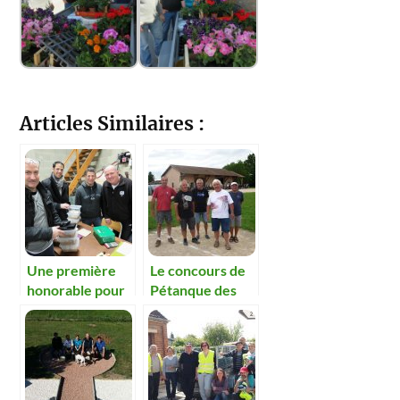
Articles Similaires :
Une première
Le concours de
honorable pour
Pétanque des
le comité de
chasseurs et du
fleurissement
fleurissement en
baisse de
fréquentation.