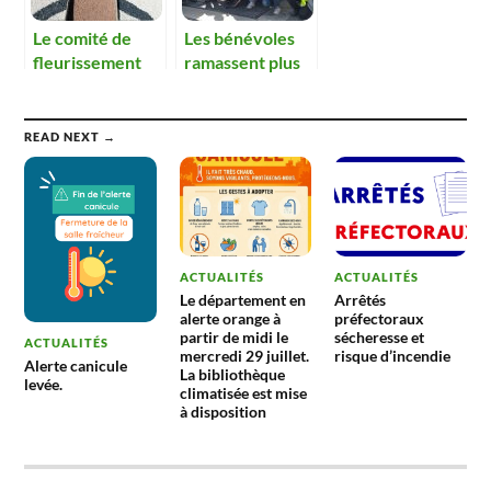
Le comité de
Les bénévoles
fleurissement
ramassent plus
réalise un décor
de 300 kg de
paysager.
déchets dans la
nature
READ NEXT →
ACTUALITÉS
ACTUALITÉS
Le département en
Arrêtés
alerte orange à
préfectoraux
partir de midi le
sécheresse et
ACTUALITÉS
mercredi 29 juillet.
risque d’incendie
Alerte canicule
La bibliothèque
levée.
climatisée est mise
à disposition