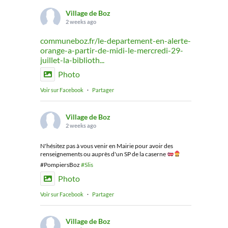
Village de Boz
2 weeks ago
communeboz.fr/le-departement-en-alerte-
orange-a-partir-de-midi-le-mercredi-29-
juillet-la-biblioth...
Photo
Voir sur Facebook
·
Partager
Village de Boz
2 weeks ago
N'hésitez pas à vous venir en Mairie pour avoir des
renseignements ou auprès d'un SP de la caserne
#PompiersBoz
#Slis
Photo
Voir sur Facebook
·
Partager
Village de Boz