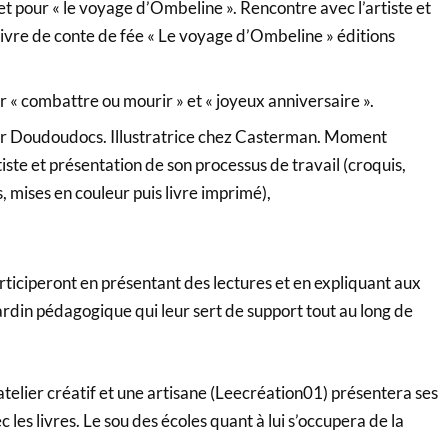
t pour « le voyage d’Ombeline ». Rencontre avec l’artiste et
ivre de conte de fée « Le voyage d’Ombeline » éditions
r « combattre ou mourir » et « joyeux anniversaire ».
 Doudoudocs. Illustratrice chez Casterman. Moment
iste et présentation de son processus de travail (croquis,
 mises en couleur puis livre imprimé),
articiperont en présentant des lectures et en expliquant aux
jardin pédagogique qui leur sert de support tout au long de
elier créatif et une artisane (Leecréation01) présentera ses
 les livres. Le sou des écoles quant à lui s’occupera de la