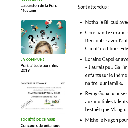
La passion de la Ford
Sont attendus :
Mustang
Nathalie Billoud ave
Christian Tisserand p
Rencontre avec l’aut
Cocot’ » éditions Edis
Loraine Capelier avec
LA COMMUNE
Portraits de burrhins
« J’aurais pu » Gall
2019
enfants sur le thème
naitre leur famille.
Remy Goux pour ses m
aux multiples talent
l’esthétique Manga.
Michelle Nugon pour 
SOCIÉTÉ DE CHASSE
Concours de pétanque