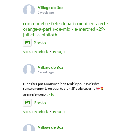
Village de Boz
1 week ago
communeboz.fr/le-departement-en-alerte-
orange-a-partir-de-midi-le-mercredi-29-
juillet-la-biblioth...
Photo
Voir sur Facebook
·
Partager
Village de Boz
1 week ago
N'hésitez pas à vous venir en Mairie pour avoir des
renseignements ou auprès d'un SP de la caserne
#PompiersBoz
#Slis
Photo
Voir sur Facebook
·
Partager
Village de Boz