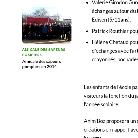
Valérie Girodon Gure
échanges autour du l
Edisen (5/11ans).
Patrick Routhier pou
Hélène Chetaud pour
AMICALE DES SAPEURS
d’échanges avec l’art
POMPIERS
crayonnés, pochades,
Amicale des sapeurs
pompiers en 2014
Les enfants de l’école p
visiteurs la fonction du 
l’année scolaire.
Anim’Boz proposera un at
créations en rapport avec